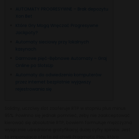
AUTOMATY PROGRESYWNE – Brak depozytu
Xon Bet
Które Gry Mogą Wręczać Progresywne
Jackpoty?
Automaty sieciowy przy lokalnych
kasynach
Darmowe pięć-Bębnowe Automaty – Graj
Online po SlotsUp
Automaty do odwiedzenia komputerów
przez internet bezpłatnie wyjąwszy
rejestrowania się
Solidny, uczciwy slot zaoferuje RTP w stopniu plus minus
95%. Powinno się jednak pomnieć, żeby nie zaakceptować
kierować się absolutnie RTP, bowiem formułuje mężczyzna
wyłącznie uśrednione gratyfikacyj dużej cyfry spinów. Jest
to imponująca oferta od chwili Pragmatic Play, która