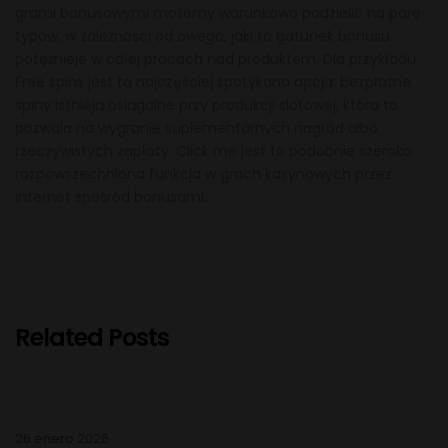
grami bonusowymi możemy warunkowo podzielić na parę
typów, w zależności od owego, jaki to gatunek bonusu
potężnieje w całej pracach nad produktem. Dla przykładu
Free spins jest to najczęściej spotykana opcja; bezpłatne
spiny istnieją osiągalne przy produkcji slotowej, która to
pozwala na wygranie suplementarnych nagród albo
rzeczywistych zapłaty. Click me jest to podobnie szeroko
rozpowszechniona funkcja w grach kasynowych przez
internet spośród bonusami.
Related Posts
26 enero 2026