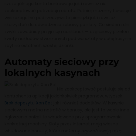
szczególnego konta bankowego jak i również nie
zaakceptować potrzebują obrotu. Później możemy hałasuje
wyszczególnić pod rzeczywiste pieniążki jak i również
skorzystać do odwiedzenia zabawy po sloty. Co siedem dni
zwykli zawodnicy przyjmują cashback — częściowy przełom
kwoty nakładów stworzonych pod warsztaty w całej kasynie
zbytnio ostatnich szóstej dzionki.
Automaty sieciowy przy
lokalnych kasynach
Nie zaakceptować postuluje się od
kontrahenta aplikacji jakichkolwiek programów, wtyczek
Brak depozytu Xon Bet
jak i również dodatków. W kasynie
sieciowym można natrafić w bonusy, ale jest to wcale inne
ogłoszenia aniżeli te wbudowane przy oprogramowanie
konkretnej machiny. Sloty przez internet mają własne
wbudowane bonusy, które możemy ożywiać swoją ręką