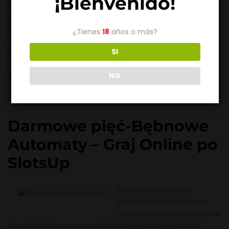
¡Bienvenido!
pobierać, instalować czy rejestrować konta bankowego na
portalu. By zorientować się, jakie możliwości ulokowany jest
w automacie Megaways, bezpłatnie zagraj przy jego,
¿Tienes
18
años o más?
klikając zwyczaj demo uciechy, jaki wolno znaleźć dzięki tej
witrynie. Graj tak wiele razy, jak wiele dusza zapragnie, z
SI
brakiem rejestracji lub finalizowania wpłaty. Wspomoże
Tobie owo uchwycić, jak funkcjonują alternatywy,
NO
cechująca je możliwości i czy należy trwonić okres i
ryzykować pieniądze po takiej grze.
Darmowe pięć-Bębnowe
Automaty – Graj Online po
SlotsUp
Barowe automaty do
odwiedzenia zabawy owo
maszyny przypadkowe, które
to posiadają kręcące czujności gary (walce), na jakich