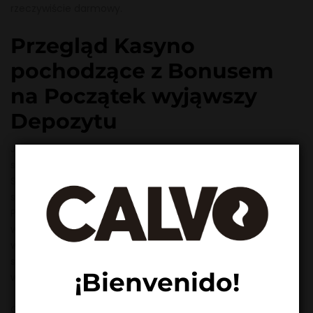
rzeczywiście darmowy.
Przegląd Kasyno
pochodzące z Bonusem
na Początek wyjąwszy
Depozytu
Jeśliby zależało wam w jakichś konkretach, niewątpliwie
spore znaczenie dysponuje dobór konsol kasynowych.
Sukces po kasynie zależny wydaje się być od czasu
szczęścia, nie ma co dodatkowo żadnych wątpliwości.
Powinno się jednakże uwzględnić, iż okazje w pomyślność
wolno zwiększyć. Jeśli pragniesz jakiejś porady, zwyczajnie
weź dzięki atencję, że kasyno wyjąwszy depozytu owe
suplement. Powinno się również zaakcentować, iż wraz z
¡Bienvenido!
wszelkim bonusem złączony wydaje się być limit okresu.
Osiągalne będą również ilości finansowe, oraz darmowe