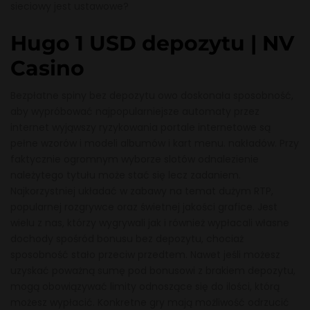
sieciowy jest ustawowe?
Hugo 1 USD depozytu | NV
Casino
Bezpłatne spiny bez depozytu owo doskonała sposobność,
aby wypróbować najpopularniejsze automaty przez
internet wyjąwszy ryzykowania portale internetowe są
pełne wzorów i modeli albumów i kart menu. nakładów. Przy
faktycznie ogromnym wyborze slotów odnalezienie
należytego tytułu może stać się lecz zadaniem.
Najkorzystniej układać w zabawy na temat dużym RTP,
popularnej rozgrywce oraz świetnej jakości grafice. Jest
wielu z nas, którzy wygrywali jak i również wypłacali własne
dochody spośród bonusu bez depozytu, chociaż
sposobność stało przeciw przedtem. Nawet jeśli możesz
uzyskać poważną sumę pod bonusowi z brakiem depozytu,
mogą obowiązywać limity odnoszące się do ilości, którą
możesz wypłacić. Konkretne gry mają możliwość odrzucić