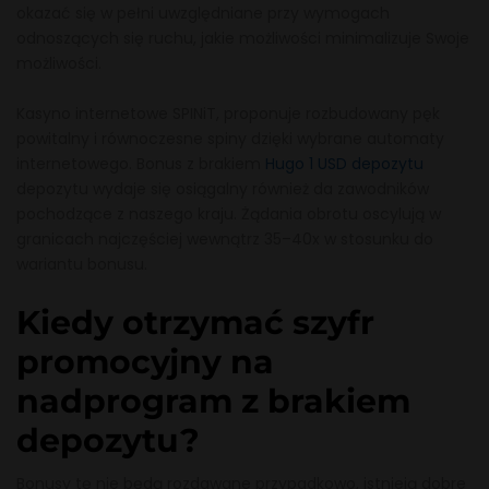
okazać się w pełni uwzględniane przy wymogach
odnoszących się ruchu, jakie możliwości minimalizuje Swoje
możliwości.
Kasyno internetowe SPINiT, proponuje rozbudowany pęk
powitalny i równoczesne spiny dzięki wybrane automaty
internetowego. Bonus z brakiem
Hugo 1 USD depozytu
depozytu wydaje się osiągalny również da zawodników
pochodzące z naszego kraju. Żądania obrotu oscylują w
granicach najczęściej wewnątrz 35–40x w stosunku do
wariantu bonusu.
Kiedy otrzymać szyfr
promocyjny na
nadprogram z brakiem
depozytu?
Bonusy tę nie będą rozdawane przypadkowo, istnieją dobre