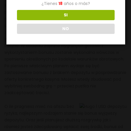
¿Tienes
18
años o más?
spiny z brakiem potrzeby wpłaty. Mimo że ilości
przedkładanych gratisowych spinów mają możliwość uwagi
SI
różnić w zależności od kasyna, owo zasady cechująca je
użytkowania są najczęściej pokrewne. Przeważnie
NO
zastrzeżenia dotyczą stawki stosowanej zdecydowanie
wytwórnia, jaka ustalana jest odgórnie za pośrednictwem
kasyno. W dodatku zapłata wygranych gotówki z
wykorzystaniem bonusu zostanie wykonalna wówczas w
spełnieniu określonych po kodeksie warunków obrotowych.
Po pierwsze właściwym planem wydaje się być
zastosowanie bonusu z brakiem depozytu w posprawdzanie
oferty konkretnego kasyna. Możesz wtedy zbudować pod
wybitniej swobodną grę – przecież pustka nie
zaakceptować tracisz.
O ile pragniesz mieć na afiszu bez
ryzyka, najlepszym rodzajem stanie się bonus wyjąwszy
depozytu. Oraz jeśli planujesz dłuższą rozgrywkę jak i
również jesteś zdecydowany wpłacić swej środki, bonus od