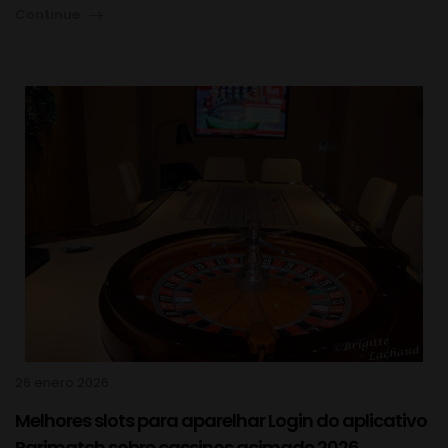
Continue
26 enero 2026
Melhores slots para aparelhar Login do aplicativo
Parimatch sobre cassinos acimade 2026