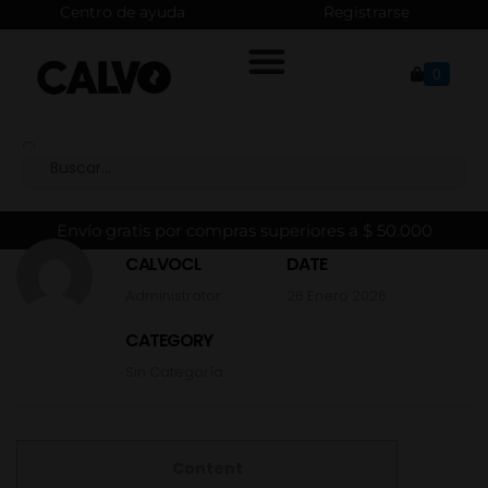
Centro de ayuda
Registrarse
0
Envío gratis por compras superiores a $ 50.000
CALVOCL
DATE
Administrator
26 Enero 2026
CATEGORY
Sin Categoría
Content