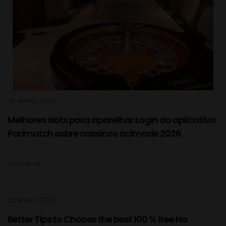
26 enero 2026
Melhores slots para aparelhar Login do aplicativo
Parimatch sobre cassinos acimade 2026
Continue
26 enero 2026
Better Tips to Choose the best 100 % free No