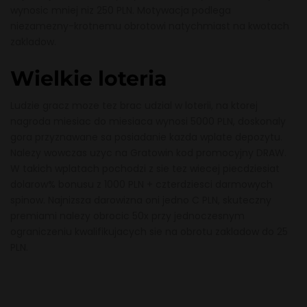
wynosic mniej niz 250 PLN. Motywacja podlega
niezamezny-krotnemu obrotowi natychmiast na kwotach
zakladow.
Wielkie loteria
Ludzie gracz moze tez brac udzial w loterii, na ktorej
nagroda miesiac do miesiaca wynosi 5000 PLN, doskonaly
gora przyznawane sa posiadanie kazda wplate depozytu.
Nalezy wowczas uzyc na Gratowin kod promocyjny DRAW.
W takich wplatach pochodzi z sie tez wiecej piecdziesiat
dolarow% bonusu z 1000 PLN + czterdziesci darmowych
spinow. Najnizsza darowizna oni jedno C PLN, skuteczny
premiami nalezy obrocic 50x przy jednoczesnym
ograniczeniu kwalifikujacych sie na obrotu zakladow do 25
PLN.