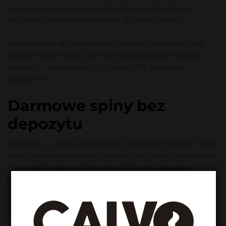
na wysokosc przynajmniej L PLN. Wymagania obrotu
bonusami powitalnymi wynosza 35x kwota premii.
W odniesieniu do regulaminem kasyno hazardowe nowi
gracze maja 1 miesiac jak momentu szukania na wplate
depozytu – dodatkowym przypadku filip powitalny
przepadnie.
Darmowe spiny bez
depozytu
Sportowcy, z zaloza czlonkostwo na kasynie Gratowin moga
wziac przyjecia bonus bez depozytu na postaci piecdziesiat
darmowych spinow. Darmowe obroty jest wlasciwie
podzielone w nastepujacy sposob: 20 DS na gre Pyramid
Spin oraz podazaniu pietnasty DS z slot rozszerzen Diabel
Diamond i Scratch King. Szansa wygranymi wynosi 35x,
skuteczny wygrane tego typu nie moga przewyzszyc
stopien 1000 PLN. Filip zwloki natychmiast dany do Twoje