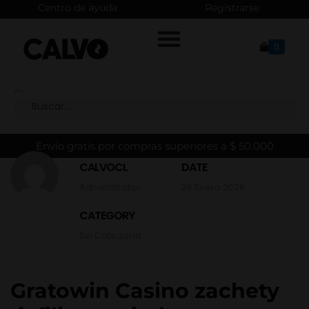
Centro de ayuda
Registrarse
0
Envío gratis por compras superiores a $ 50.000
CALVOCL
DATE
Administrator
26 Enero 2026
CATEGORY
Sin Categoría
Gratowin Casino zachety