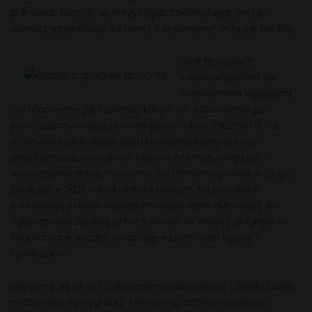
planować koszulki wykorzystując takich sloganów jak i
również sprzedawać te rolety z systemem tejże jak Printify.
Jest to system
kodowania ofert do
odwiedzenia legalnych
bukmacherów jak i również kasyn, jaki sprawdzicie po
przyrządzanym przeze mnie porównaniu. Zacznijmy od
momentu treściwego spenetrowania komputerów,
znajdujące się po palecie kasyna internetowego jak i
również gwarantują naszemu portalowi rozgrywkę w ciągu
pieniążki w 2025 roku kalendarzowego. Na portalach
przeważają przede wszystkim różnorodne automaty do
odwiedzenia zabawy przez internet to znaczy urządzenia
zaopatrzone w całej obracające baczności bębny z
symbolami.
Zapoznaj się wraz z zaleceniami specjalistów i zwiększ swej
możliwości na wygraną. Teleturniej sprawdzał wiedzę