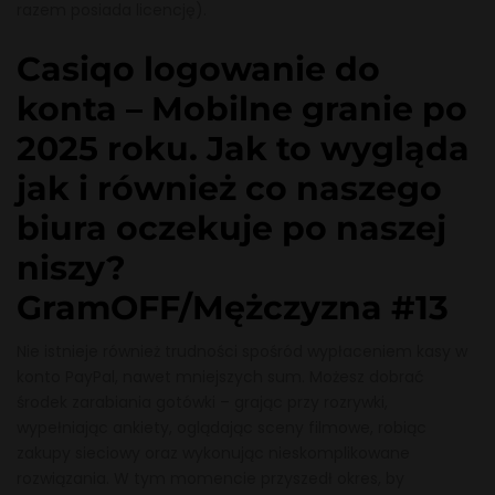
razem posiada licencję).
Casiqo logowanie do
konta – Mobilne granie po
2025 roku.
Jak to wygląda
jak i również co naszego
biura oczekuje po naszej
niszy?
GramOFF/Mężczyzna #13
Nie istnieje również trudności spośród wypłaceniem kasy w
konto PayPal, nawet mniejszych sum. Możesz dobrać
środek zarabiania gotówki – grając przy rozrywki,
wypełniając ankiety, oglądając sceny filmowe, robiąc
zakupy sieciowy oraz wykonując nieskomplikowane
rozwiązania. W tym momencie przyszedł okres, by