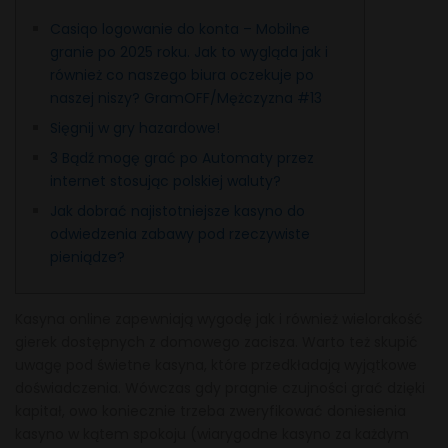
Casiqo logowanie do konta – Mobilne
granie po 2025 roku. Jak to wygląda jak i
również co naszego biura oczekuje po
naszej niszy? GramOFF/Mężczyzna #13
Sięgnij w gry hazardowe!
3 Bądź mogę grać po Automaty przez
internet stosując polskiej waluty?
Jak dobrać najistotniejsze kasyno do
odwiedzenia zabawy pod rzeczywiste
pieniądze?
Kasyna online zapewniają wygodę jak i również wielorakość
gierek dostępnych z domowego zacisza. Warto też skupić
uwagę pod świetne kasyna, które przedkładają wyjątkowe
doświadczenia. Wówczas gdy pragnie czujności grać dzięki
kapitał, owo koniecznie trzeba zweryfikować doniesienia
kasyno w kątem spokoju (wiarygodne kasyno za każdym