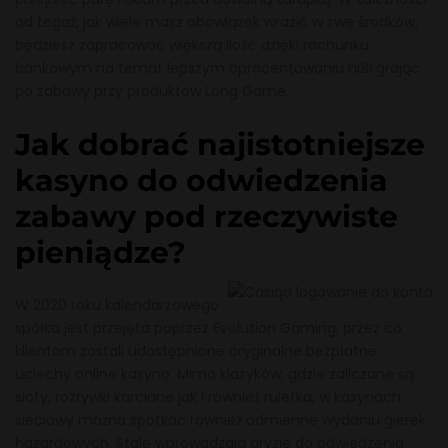
od tegoż, jak wiele masz obowiązek wrazić w swe środków,
będziesz zapracować większą ilość dzięki rachunku
bankowym na temat lepszym oprocentowaniu niźli grając
po zabawy przy produktów Long Game.
Jak dobrać najistotniejsze
kasyno do odwiedzenia
zabawy pod rzeczywiste
pieniądze?
W 2020 roku kalendarzowego
spółka jest przejęta poprzez Evolution Gaming, przez co
klientom zostali udostępnione oryginalne bezpłatne
uciechy online kasyno. Mimo klasyków, gdzie zaliczane są
sloty, rozrywki karciane jak i również ruletka, w kasynach
sieciowy można spotkać również odmienne wydaniu gierek
hazardowych. Stale wprowadzają gryzie do odwiedzenia