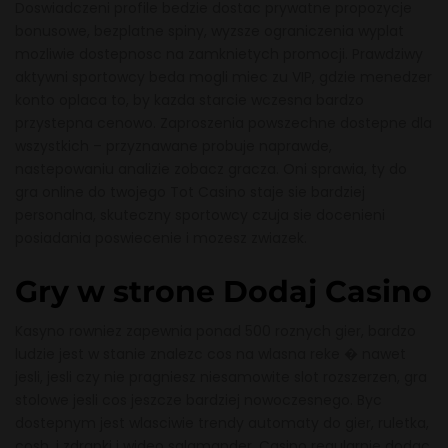
Doswiadczeni profile bedzie dostac prywatne propozycje
bonusowe, bezplatne spiny, wyzsze ograniczenia wyplat
mozliwie dostepnosc na zamknietych promocji. Prawdziwy
aktywni sportowcy beda mogli miec zu VIP, gdzie menedzer
konto oplaca to, by kazda starcie wczesna bardzo
przystepna cenowo. Zaproszenia powszechne dostepne dla
wszystkich – przyznawane probuje naprawde,
nastepowaniu analizie zobacz gracza. Oni sprawia, ty do
gra online do twojego Tot Casino staje sie bardziej
personalna, skuteczny sportowcy czuja sie docenieni
posiadania poswiecenie i mozesz zwiazek.
Gry w strone Dodaj Casino
Kasyno rowniez zapewnia ponad 500 roznych gier, bardzo
ludzie jest w stanie znalezc cos na wlasna reke � nawet
jesli, jesli czy nie pragniesz niesamowite slot rozszerzen, gra
stolowe jesli cos jeszcze bardziej nowoczesnego. Byc
dostepnym jest wlasciwie trendy automaty do gier, ruletka,
cosh, i zdrapki i wideo salamander. Casino regularnie dodac