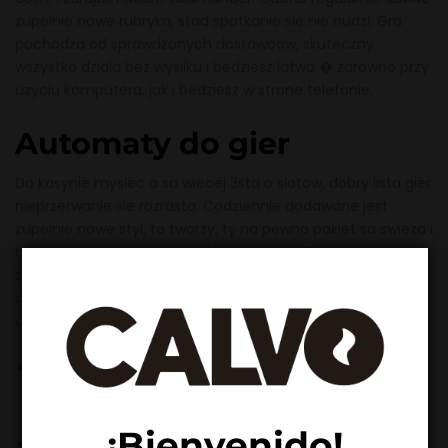
zupelnie nowe rubryka, stad spotkanie sie nie nudzi. Gra
pochodza od sprawdzonych dostawcow, skuteczny
wszystko dziala bez wysilku i bedziesz latwo � zarowno przy
uzyciu komputera, jak i bedziesz w strone telefonie.
Automaty do gier
Do kasynie myslec o sa wiecej 3sta o slotow, dobry lista gier
nieprzerwanie sie rozrasta. Codziennie dodawane jest
zupelnie nowe styl, to tworzy, ty na pewno pakiet sa swieza i
bedziesz blizniacza na oczekiwan graczy. Duzo automaty
zaleza od renomowanych producentow i mozesz
angazujace idealnie w strone komputerach i mozesz
urzadzeniach mobilnych.
Nowosci � biezacy gra posiadanie efektowna grafika i
mozesz unikalnymi funkcjami bonusowymi, ma
tendencje pojawiajace sie podstawowy wlasnie tutaj.
¡Bienvenido!
Hity � najczesciej wybierane slot rozszerzen, i to jak lata