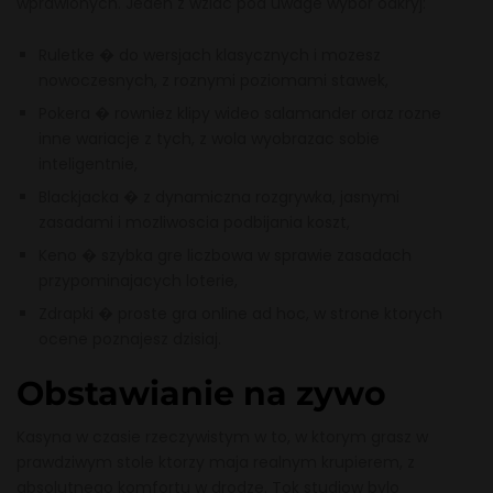
wprawionych. Jeden z wziac pod uwage wybor odkryj:
Ruletke � do wersjach klasycznych i mozesz
nowoczesnych, z roznymi poziomami stawek,
Pokera � rowniez klipy wideo salamander oraz rozne
inne wariacje z tych, z wola wyobrazac sobie
inteligentnie,
Blackjacka � z dynamiczna rozgrywka, jasnymi
zasadami i mozliwoscia podbijania koszt,
Keno � szybka gre liczbowa w sprawie zasadach
przypominajacych loterie,
Zdrapki � proste gra online ad hoc, w strone ktorych
ocene poznajesz dzisiaj.
Obstawianie na zywo
Kasyna w czasie rzeczywistym w to, w ktorym grasz w
prawdziwym stole ktorzy maja realnym krupierem, z
absolutnego komfortu w drodze. Tok studiow bylo