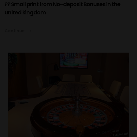
?? Small print from No-deposit Bonuses in the
united kingdom
Continue