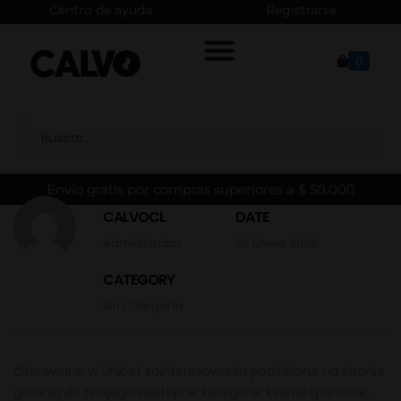
Centro de ayuda
Registrarse
0
Envío gratis por compras superiores a $ 50.000
CALVOCL
DATE
Administrator
26 Enero 2026
CATEGORY
Sin Categoría
Oferowane w Unibet zainteresowania podzielono na stronie
glownej do twojego nastepne kategorie: ksiazki sportowe,