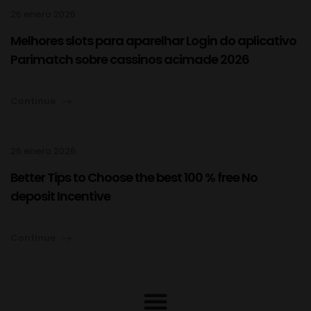
26 enero 2026
Melhores slots para aparelhar Login do aplicativo
Parimatch sobre cassinos acimade 2026
Continue
26 enero 2026
Better Tips to Choose the best 100 % free No
deposit Incentive
Continue