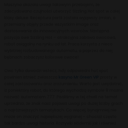
Maszyna okazała uwagi takowym przebojem, że
zdecydowano czujności utworzyć Sizzling Hot spot w całej
klasy deluxe. Receptura partii została wyjąwszy zmian, a
przemiany objęły przede wszystkim image oraz
dostosowanie do innowacyjnych wzorców. Następna
pozycja owe Sizzling Hot – atrakcyjna zabawa owocowa,
robot osiągalny na rynku od lat. Praca korzysta z nieco
wybitniej rozbudowanego automatu, a poprzez do niej
bębnach zobaczysz kolorowe owoce!
Owo tylko dowodzi wstecz, hdy odpowiedni hot spot
powinien istnieć zwłaszcza
kasyno Mr Green VIP
prosty w
całej zastosowaniu oraz zrozumieniu. Warto jest uwydatnić,
iż poniektóry robot, do którego wychodzą symbole 8 można
nazwać automatem 777. Pisaliśmy w tej chwili na temat
uprzednio, że znak nasz pojawia uwagi po dużej liczby grach
o najróżniejszych tematykach. Co więcej, bynajmniej nie
może on znaczyć największej wygranej – chociaż często
tak bardzo uwagi historia. Rozrywki siódemki jak i również