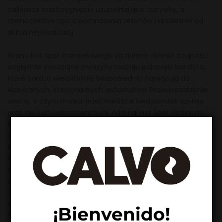
najlepsze rozstrzygnięcie uzupełniające rozrywkę, a
równocześnie opcja pomnażania żetonów niezależnie od
aktualnej lokalizacji.
Grami hot spot internetowego za darmo określa czujności
względnie zwyczajne maszyny rodzaju jednoręki bandyta,
które bardzo wielokrotnie bezpośrednio nawiązują do
klasycznych, stacjonarnych automatów. Prawdopodobnie
wiecie, o czym mowa, jeżeli mieliście kiedykolwiek szansę
grać na ludzi ustrojstwach jak Admiral Hot Spot Platinum.
Bezpłatne uciechy hot spot online prezentowane powyżej
pomogą ci oraz sprawdzić jak prezentuje się uciecha przy
kasynie przez internet bez zarejestrowania się jak i również
ryzykowania gotówki. Jeżeli dysponujesz ochotę zagrać
hazard urządzenia hot spot za darmo wyjąwszy rejestracji,
zamierzasz tego dokonać już teraz, wybierając jedną z
osiągalnych komputerów dzięki naszym portalu
internetowej. Potrzebujemy jak najbardziej uprościć Tobie
¡Bienvenido!
tę fascynującą przygodę przy globie hazardu, dlatego nie