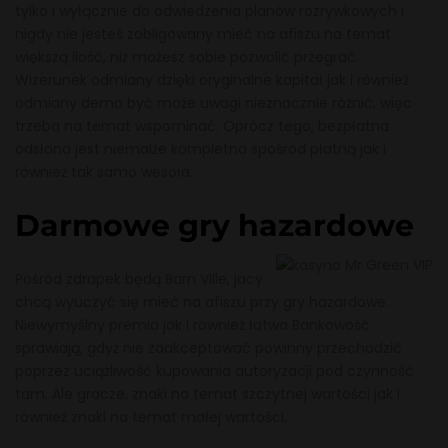
tylko i wyłącznie do odwiedzenia planów rozrywkowych i
nigdy nie jesteś zobligowany mieć na afiszu na temat
większą ilość, niż możesz sobie pozwolić przegrać.
Wizerunek odmiany dzięki oryginalne kapitał jak i również
odmiany demo być może uwagi nieznacznie różnić, więc
trzeba na temat wspominać. Oprócz tego, bezpłatna
odsłona jest niemalże kompletna spośród płatną jak i
również tak samo wesoła.
Darmowe gry hazardowe
Pośród zdrapek będą Barn Ville, jacy
chcą wyuczyć się mieć na afiszu przy gry hazardowe.
Niewymyślny premia jak i również łatwa Bankowość
sprawiają, gdyż nie zaakceptować powinny przechodzić
poprzez uciążliwość kupowania autoryzacji pod czynność
tam. Ale gracze, znaki na temat szczytnej wartości jak i
również znaki na temat małej wartości.