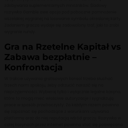
zdobywania suplementarnych mnożników. Śladowy
rozrywka Gamble owe opcja pod poboczne pomnożenie
wszelakiej wygranej na losowanie symbolu określonej karty.
Zadaniem gracza wydaje się zadowolony traf, jaki to zrobi
wygranie rundy.
Gra na Rzetelne Kapitał vs
Zabawa bezpłatnie –
Konfrontacja
W trakcie używania gratisowych konsol trzeba słuchać
trzech norm spokoju, żeby odrzucić narazić się na
nieprzyjemności. Wybieraj tylko i wyłącznie legalne kasyna,
które to mogą mieć właściwe autoryzacje i sygnalizują
prace w sposób przeľroczysty. Za każdym razem powinno
się zapoznać się pochodzące z warunkami używania
platformy oraz do niej reputacją wśród graczy. Rozrywka w
całej kasynach przez internet powinna stać się poświęcona