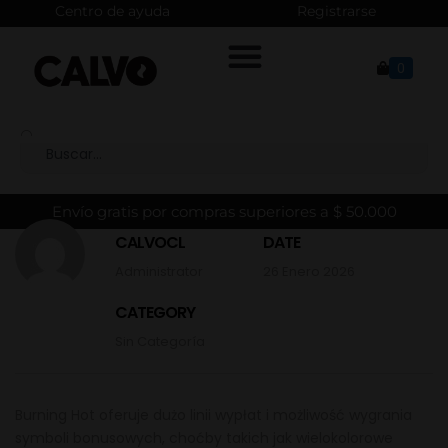
Centro de ayuda
Registrarse
0
Envío gratis por compras superiores a $ 50.000
CALVOCL
DATE
Administrator
26 Enero 2026
CATEGORY
Sin Categoría
Burning Hot oferuje dużo linii wypłat i możliwość wygrania
symboli bonusowych, choćby takich jak wielokolorowe