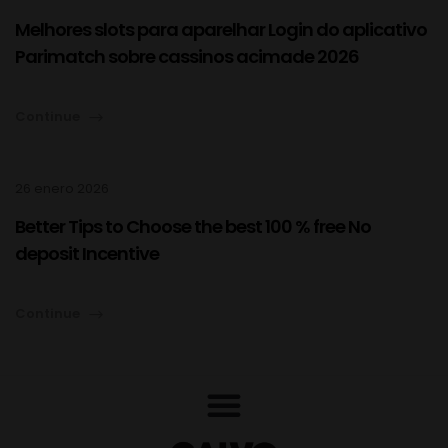
Melhores slots para aparelhar Login do aplicativo
Parimatch sobre cassinos acimade 2026
Continue
26 enero 2026
Better Tips to Choose the best 100 % free No
deposit Incentive
Continue