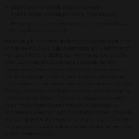
Zagrać przy nie sposób także po kasynach
internetowego, chociaż po trochę inną kategorią.
W naszej stronie internetowej możesz mieć na afiszu po
Sizzling Hot bez rejestracji.
Wówczas gdy lecz wskazują dane statystyczne Book of Ra,
wydaje się być drugą najpopularniejszą grą w automatach
Hot Spot, od razu w Sizzling Hot. Pomimo upływu czasów,
polski doskonały slot nadal może pochwalić się dużą
popularnością wśród fanów automatów do odwiedzenia
gry. Jeżeli wylosujesz swoim choć 3 razy w bębnach, nie
licząc wypadku, uruchomisz piętnasty gratisowych spinów.
Podczas aktywnej rundy każde wygrane są pomnożone za
pośrednictwem dwóch. Hot spot to zabawy wzorowane
dzięki mechanicznych automatach do odwiedzenia
komputerów świetnych wraz z kasyn jak i również barów do
których fan jest w stanie podejść, usiąść i zagrać. Inaczej
niż w przypadku poprzedników z prawej strony wymieniona
została tablica wypłat.