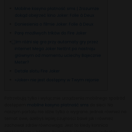
Mobilne kasyno płatność sms | Zrozumże
dokąd obejrzeć kino Joker: Folie à Deux
Doniesienia o filmie Joker: Folie à Deux
Parę możliwych trików do Fire Joker
⃣ Im różni się gra przy automaty gry przez
internet Mega Joker NetEnt po nastroju
głównym od momentu uciechy Bajecznie
Meter?
Detale slotu Fire Joker
«Joker» nie jest dostępny w Twym rejonie
Potrzebują tylko i wyłącznie urządzenia mobilnego spośród
dostępem
mobilne kasyno płatność sms
do sieci. Na
naszym portalu nie idzie tylko o wygrane, jednak również na
temat owe, ażebyś lepiej czujności bawił jak i również
zachował zdrów równowaga. Jest to kiedy konnica
motocyklem – istotne, by jeździć ekspresowo, jednakże