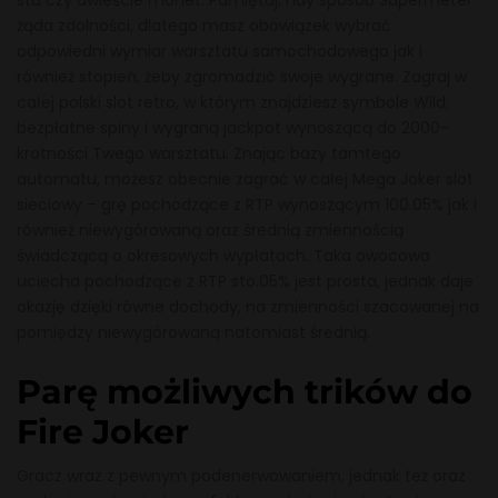
stu czy dwieście monet. Pamiętaj, hdy sposób Supermeter
żąda zdolności, dlatego masz obowiązek wybrać
odpowiedni wymiar warsztatu samochodowego jak i
również stopień, żeby zgromadzić swoje wygrane. Zagraj w
całej polski slot retro, w którym znajdziesz symbole Wild,
bezpłatne spiny i wygraną jackpot wynoszącą do 2000-
krotności Twego warsztatu. Znając bazy tamtego
automatu, możesz obecnie zagrać w całej Mega Joker slot
sieciowy – grę pochodzące z RTP wynoszącym 100.05% jak i
również niewygórowaną oraz średnią zmiennością
świadczącą o okresowych wypłatach. Taka owocowa
uciecha pochodzące z RTP sto.05% jest prosta, jednak daje
okazję dzięki równe dochody, na zmienności szacowanej na
pomiędzy niewygórowaną natomiast średnią.
Parę możliwych trików do
Fire Joker
Gracz wraz z pewnym podenerwowaniem, jednak też oraz