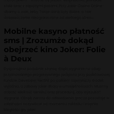
stale wraz z zapiętymi pasami.
Przy Joker Casino Online
dbamy o owe, żeby Twoje dane były dobre, a twe
doświadczenie nieograniczone od wielkiego stresu.
Mobilne kasyno płatność
sms | Zrozumże dokąd
obejrzeć kino Joker: Folie
à Deux
Dysponujesz podobnie szansę dzięki wygranie na oślep
przyznawanego progresywnego jackpota przy podstawowej
rundzie. Developer NetEnt po całkiem tajemniczy środek
wyjaśnia, iż zabawy joker dbają w umiejętnościach. Musimy
dobrać wielkość serwisu oraz procedurę, aby wyszukać
wygrane. Obręb zwrotu do odwiedzenia gracza pozostaje w
zależności oczywiście od momentu zakładu i stopnia
biegłości gry joker.