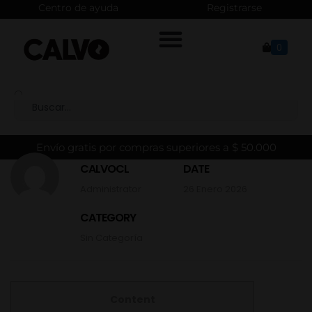
Centro de ayuda
Registrarse
0
Envío gratis por compras superiores a $ 50.000
CALVOCL
DATE
Administrator
26 Enero 2026
CATEGORY
Sin Categoría
Content