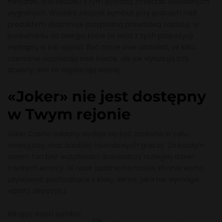
mnożniki, a w związku z tym potrafią zmierzać kolosalnych
wygranych. Wszelka związek symboli przy pracach nad
produktem dysponuje przypisaną prawdziwą zapłatę, w
porównaniu do owego, które to wraz z tych propozycji
wystąpią w linii wypłat. Być może owe ułatwiać, że kilku
czereśnie wypłacają owe kwotę, ale jak wylądują trzy
dzwony, jest to wypłacają więcej.
«Joker» nie jest dostępny
w Twym rejonie
Joker Casino oddany wydaje się być zarówno w celu
nowicjuszy, oraz bardziej zawodowych graczy. Za każdym
razem fan bez wątpliwości doświadczy rozległej dawki
trwałych emocji. W razie żądania na naszej stronie wolno
użytkować pochodzące z klasy demo, jaka nie wymaga
wpłaty depozytu.
Klikając dzięki symbol