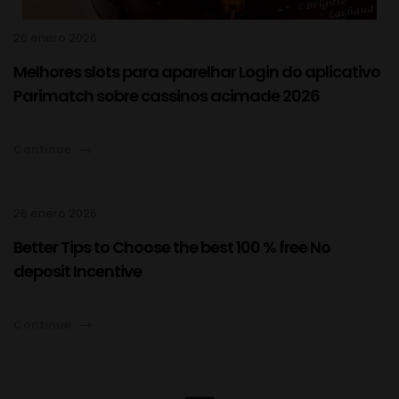
26 enero 2026
Melhores slots para aparelhar Login do aplicativo
Parimatch sobre cassinos acimade 2026
Continue
26 enero 2026
Better Tips to Choose the best 100 % free No
deposit Incentive
Continue