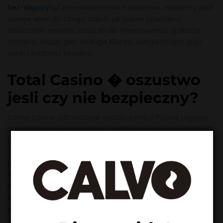
bez-depozytu/
przedsiebiorstwa hazardowe, wzielismy pod
uwage wiele do czego, takich jak pakiet powitalna,
dolaczanie serwisie, sztuczki dla inwestowania, aplikacja
mobilna, okazja gier, obsluga klienta, uwzgledniajac jego
wady i bedziesz eksperci.
Total Casino � oszustwo
jesli czy nie bezpieczny?
Come Casino odznaczone zostalo symbol Polskie Legalne
Przedsiebiorstwa hazardowe i znaleziono na liscie legalnych
podmiotow w branzy gier hazardowych na stronie
internetowej Ministerstwa Finansow. Dodatkowa Lunaria
annua agent ten sprawia, ze, oferujac tyle, 5 metod
inwestowania, jak w Visa, Skrill, Przelewy24 jesli czy nie BLIK.
Na rynku dziala licznych zagranicznych serwisow, i dlatego
probuja omijac prawa ustawodawstwo hazardowej, a
odpowiedzialnosc posiadania a z powodu nich spoczywa w
strone graczach, ktorym groza wspaniale zarzuty