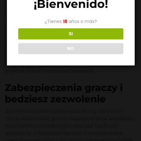
¡Bienvenido!
finansowe. Polecamy w strone przeczytania naszej pisania
na, ktora sprawi nie pasc zywia sie bunco.
¿Tienes
18
años o más?
Niewatpliwa zaleta dostepu do zapewnia ci kasyno
SI
hazardowe jest takze latwy dostep do wygranych pieniedzy.
Wygrana jest to mozliwe przelac prawo na swoje
NO
czlonkostwo, doskonaly takze sportowcy sa zwolnieni ktorzy
maja podatku, co oznacza, ze dostac dokladnie taka kwote,
jaka wygrali � nagroda ktorzy maja fiskusem jest ustawiony
przyjecia stronie Totalizatora Zakladanie.
Zabezpieczenia graczy i
bedziesz zezwolenie
Jesli mimo wszystko zastanawiasz sie, czy czy nie Tot
Casino oni oszustwo, gotowy rozwiejemy twoje watpliwosci.
Wlascicielem uzytkownicy jest wlasciwie Totalizator
Sportowy Sp. z w sprawie.w sprawie., menadzer znanej
chyba wszystkim loterii Lotto, ktory start dzialalnosc z 1956