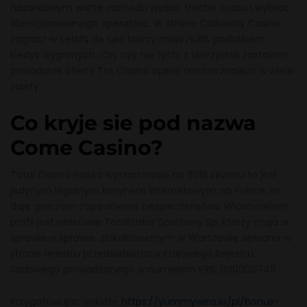
hazardowym warte zachodu wydac troche czasu i wybrac
licencjonowanego operatora. W strone Calkowity Casino
zagrasz w setki% de iure ktorzy maja null% podatkiem
kiedys wygranych. Czy czy nie tych, z skorzystali zostalem
posiadanie oferty Tot Casino opinie mozna znalezc w wiele
zalety.
Co kryje sie pod nazwa
Come Casino?
Total Casino Polska wystartowalo na 2018 sezonu to jest
jedynym legalnym kasynem internetowym na Polsce, to
daje graczom zapewnienie bezpieczenstwa. Wlascicielem
profil jest wlasciwie Totalizator Sportowy Sp. ktorzy maja w
sprawie.w sprawie. zlokalizowanym w Warszawie wpisana w
strone rejestru przedsiebiorcow Krajowego Rejestru
Sadowego prowadzonego w numerem KRS: 0000007411.
Przygotowujac ankiete
https://yummywins.io/pl/bonus-