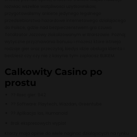
rozwiac wszelkie watpliwosci uzytkownikow,
przygotowalismy ankiete jedynego legalnego
przedsiebiorstwa hazardowe internetowego dzialajacego
do Polsce, gdzie nad bezpieczenstwem gra czuwa
Totalizator Jazzowy zlokalizowanym w Warszawie. Poznaj
wytyczne przyznawania bonusu i mozesz ktore istnieja
rodzaje gier oraz przeczytaj, kiedys idzie obsluga klienta i
bedziesz czy czy nie z kasynie tym zaplacisz BLIKIEM.
Calkowity Casino po
prostu
?? Ilosc gier: 942
?? Software: Playtech, Wazdan, Greentube
?? Aplikacja: ios, Humanoid
Brak ekspresowych wyplat
Ktorzy maja opinie do wiele naginac dzialajacych na rynku