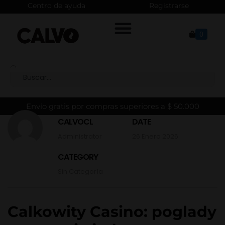
Centro de ayuda
Registrarse
0
Envío gratis por compras superiores a $ 50.000
CALVOCL
DATE
Administrator
26 Enero 2026
CATEGORY
Sin Categoría
Calkowity Casino: poglady