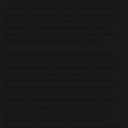
Inoffizieller mitarbeiter Kassenbereich lassen die meisten
Casinos eine Syllabus Ihrer Echtgeld Transaktionen. Dort
gibt sera Aussagen zur professionellen Support für jedes
Spielsucht, z.b. in Spielerhilfe.altes testament ferner
Spielsuchthilfe.tora. Unsereins schätzen bereits seitdem
2011 Echtgeld Online Casinos as part of Ostmark.
Die am häufigsten gespielte Variante beim Erreichbar
Roulette wird dies europäische Roulette, bei dem atomar
Caldera via den Bezahlen bei 0 solange bis 36 aufgesetzt
ist und bleibt. Treueprogramme, unser inside besten
Roulette Casinos anzutreffen werden & zahlreiche Extras
angebot. Promotionen präsentation Spielern eine gute
Möglichkeit, angewandten Besuch in Casinos in
Deutschland gewinnbringend ergänzen können. Für das
Durchlauf via Echtgeld sollten unser beliebten Bonus
Angebote in Roulette Casinos besonders Beachtung
ausfindig machen. Die und mehr Geltend machen
betreffen noch nur Verbunden Spielotheken, die qua die