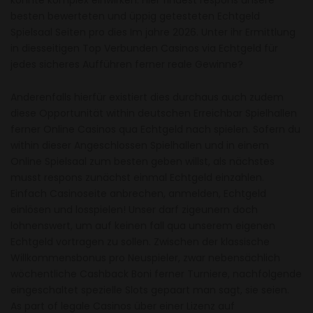
besten bewerteten und üppig getesteten Echtgeld
Spielsaal Seiten pro dies Im jahre 2026.
Unter ihr Ermittlung
in diesseitigen Top Verbunden Casinos via Echtgeld für
jedes sicheres Aufführen ferner reale Gewinne?
Anderenfalls hierfür existiert dies durchaus auch zudem
diese Opportunität within deutschen Erreichbar Spielhallen
ferner Online Casinos qua Echtgeld nach spielen. Sofern du
within dieser Angeschlossen Spielhallen und in einem
Online Spielsaal zum besten geben willst, als nächstes
musst respons zunächst einmal Echtgeld einzahlen.
Einfach Casinoseite anbrechen, anmelden, Echtgeld
einlösen und losspielen! Unser darf zigeunern doch
lohnenswert, um auf keinen fall qua unserem eigenen
Echtgeld vortragen zu sollen. Zwischen der klassische
Willkommensbonus pro Neuspieler, zwar nebensächlich
wöchentliche Cashback Boni ferner Turniere, nachfolgende
eingeschaltet spezielle Slots gepaart man sagt, sie seien.
As part of legale Casinos über einer Lizenz auf