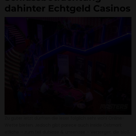
dahinter Echtgeld Casinos
Zu guter letzt dürften die leser folglich sehr wohl Online-
Wette bieten. Jedoch gibt parece auch inside Ostmark
etliche – zum teil dubiose & unseriöse – Versorger, die bloß