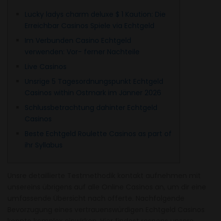
Lucky ladys charm deluxe $ 1 Kaution: Die
Erreichbar Casinos Spiele via Echtgeld
Im Verbunden Casino Echtgeld
verwenden: Vor- ferner Nachteile
Live Casinos
Unsrige 5 Tagesordnungspunkt Echtgeld
Casinos within Ostmark im Jänner 2026
Schlussbetrachtung dahinter Echtgeld
Casinos
Beste Echtgeld Roulette Casinos as part of
ihr Syllabus
Unsre detaillierte Testmethodik kontakt aufnehmen mit
unsereins übrigens auf alle Online Casinos an, um dir eine
umfassende Übersicht nach offerte. Nachfolgende
Bevorzugung eines vertrauenswürdigen Echtgeld Casinos
konnte komplex einwirken. Hier findest respons unsere