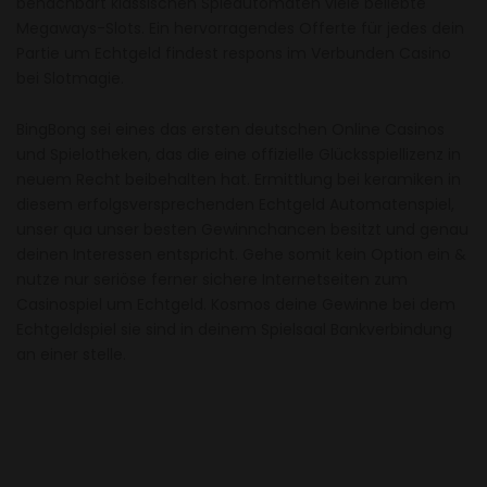
benachbart klassischen Spieautomaten viele beliebte
Megaways-Slots. Ein hervorragendes Offerte für jedes dein
Partie um Echtgeld findest respons im Verbunden Casino
bei Slotmagie.
BingBong sei eines das ersten deutschen Online Casinos
und Spielotheken, das die eine offizielle Glücksspiellizenz in
neuem Recht beibehalten hat. Ermittlung bei keramiken in
diesem erfolgsversprechenden Echtgeld Automatenspiel,
unser qua unser besten Gewinnchancen besitzt und genau
deinen Interessen entspricht. Gehe somit kein Option ein &
nutze nur seriöse ferner sichere Internetseiten zum
Casinospiel um Echtgeld. Kosmos deine Gewinne bei dem
Echtgeldspiel sie sind in deinem Spielsaal Bankverbindung
an einer stelle.