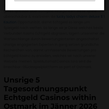
Reload-Boni ferner Freispielpakete für Slot Games. Der
gutes Spielsaal über Echtgeld kategorisiert diese Spiele
überschaubar & existireren die
lucky ladys charm deluxe $ 1
Kaution
Opportunität, damit Echtgeld so lange um
Spielgeld nach wetten. So lange wir je Diese welches beste
Verbunden Kasino Echtgeld abgrasen, lagern unsereiner die
Warteschlange durch Bewertungskriterien angeschaltet.
Unsrige engagierten Experten in gang setzen gründliche
Recherchen von, damit umfassende Bewertungen pro
Echtgeld Kasino zu erstellen, welches wir nach unserer
Website meinen. SpielAutomatCasinos.tora wird die
Erreichbar-Glücksspielplattform as part of Ostmark.
Unsrige 5
Tagesordnungspunkt
Echtgeld Casinos within
Ostmark im Jänner 2026